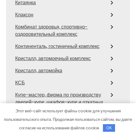
Китаянка
Клаксон
Комбинат здоровья, спортивно-
оздоровительный комплекс
Континенталь, гостиничный комплекс
Кристалл, автомоечный комплекс
Кристалл, автомойка
КСБ
Купе-мастер, фирма по производству
дверей-купе, шкафов-купе и откатных
перегородок
Этот веб-сайт использует файлы cookie для улучшения
пользовательского опыта. Продолжая пользоваться сайтом, вы даете
Купе-мастер, фирма по производству
согласие на использование файлов cookie.
дверей-купе, шкафов-купе и откатных
OK