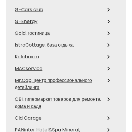
G-Cars club
G-Energy
Gold, гостиница
IstraCottage, база отдыха
Kolobox.ru
MACservice
Mr.Cap, центр профессионального
детейлинга
OBI, гипермаркет товаров для ремонта,
дома и сада
Old Garage
PANinter Hotel&Spa Mineral,