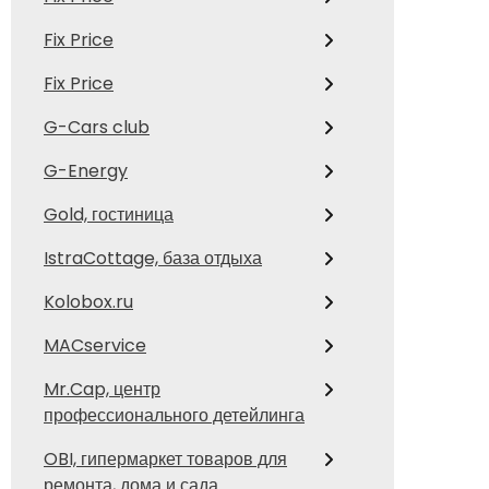
Fix Price
Fix Price
G-Cars club
G-Energy
Gold, гостиница
IstraCottage, база отдыха
Kolobox.ru
MACservice
Mr.Cap, центр
профессионального детейлинга
OBI, гипермаркет товаров для
ремонта, дома и сада