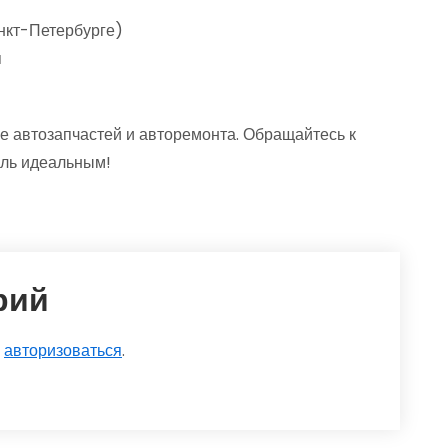
нкт-Петербурге)
н
 автозапчастей и авторемонта. Обращайтесь к
иль идеальным!
рий
о
авторизоваться
.