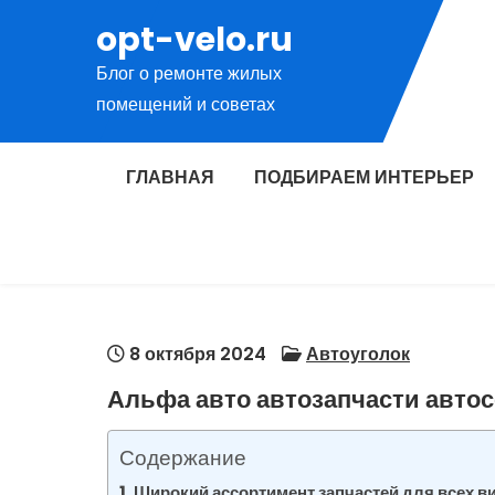
Перейти
opt-velo.ru
к
Блог о ремонте жилых
содержимому
помещений и советах
ГЛАВНАЯ
ПОДБИРАЕМ ИНТЕРЬЕР
8 октября 2024
Автоуголок
Альфа авто автозапчасти автос
Содержание
Широкий ассортимент запчастей для всех в