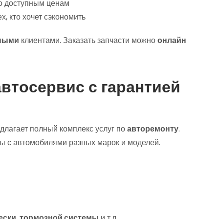
о доступным ценам
х, кто хочет сэкономить
ными
клиентами. Заказать запчасти можно
онлайн
тосервис с гарантией
длагает полный комплекс услуг по
авторемонту
.
ы с автомобилями разных марок и моделей.
ески
,
тормозной системы
и т.д.