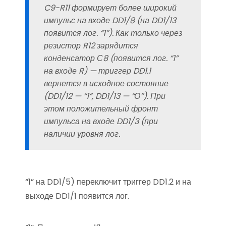
C9-R11 формирует более широкий
импульс на входе DD1/8 (на DD1/13
появится лог. “1”). Как только через
резистор R12 зарядится
конденсатор С8 (появится лог. “1”
на входе R) — триггер DD1.1
вернется в исходное состояние
(DD1/12 — “1”, DD1/13 — “О”). При
этом положительный фронт
импульса на входе DD1/3 (при
наличии уровня лог.
“1” на DD1/5) переключит триггер DD1.2 и на
выходе DD1/1 появится лог.