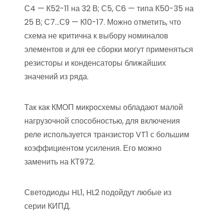
С4 — К52-11 на 32 В; С5, С6 — типа К50-35 на
25 В; С7…С9 — К10-17. Можно отметить, что
схема не критична к выбору номиналов
элементов и для ее сборки могут применяться
резисторы и конденсаторы ближайших
значений из ряда.
Так как КМОП микросхемы обладают малой
нагрузочной способностью, для включения
реле используется транзистор VT1 с большим
коэффициентом усиления. Его можно
заменить на КТ972.
Светодиоды HL1, HL2 подойдут любые из
серии КИПД.