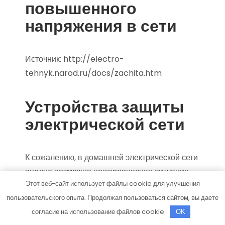
повышенного
напряжения в сети
Источник:
http://electro-
tehnyk.narod.ru/docs/zachita.htm
Устройства защиты
электрической сети
К сожалению, в домашней электрической сети
вполне возможна пожароопасная ситуация
Этот веб-сайт использует файлы cookie для улучшения
из-за перегрузки или короткого замыкания, в
пользовательского опыта. Продолжая пользоваться сайтом, вы даете
результате чего могут возникать значительные
согласие на использование файлов cookie.
OK
токи, приводящие к стремительному