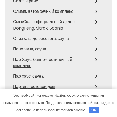
Оил-Сервис
Олимп, автомоечный комплекс
ОмскСкан, официальный дилер
DongFeng, Sitrak, Scania
От заката до рассвета, сауна
Панорама, сауна
Пар Хаус, банно-гостиничный
комплекс
Пар хаус, сауна
Партия, гостевой дом
Этот веб-сайт использует файлы cookie для улучшения
Перестройка, сауна
пользовательского опыта. Продолжая пользоваться сайтом, вы даете
Пикап
согласие на использование файлов cookie.
OK