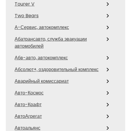
Tourer V
Two Bears
А-Сервис, автокомплекс
Абатрансавто, служба эвакуации
автомобилей
Абв-авто, автокомплекс
Абсолют+, оздоровительный комплекс
Аварийный комиссариат
Авто-Космос
Авто-Крафт
АвтоАгрегат
Автоальянс