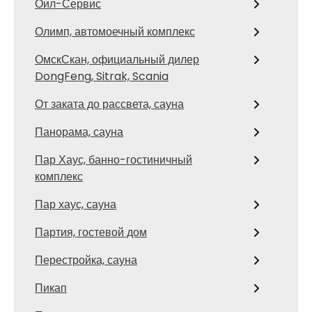
Оил-Сервис
Олимп, автомоечный комплекс
ОмскСкан, официальный дилер
DongFeng, Sitrak, Scania
От заката до рассвета, сауна
Панорама, сауна
Пар Хаус, банно-гостиничный
комплекс
Пар хаус, сауна
Партия, гостевой дом
Перестройка, сауна
Пикап