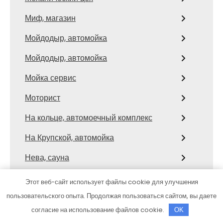
Миф, магазин
Мойдодыр, автомойка
Мойдодыр, автомойка
Мойка сервис
Моторист
На кольце, автомоечный комплекс
На Крупской, автомойка
Нева, сауна
Нега, банно-оздоровительный
Этот веб-сайт использует файлы cookie для улучшения
комплекс
пользовательского опыта. Продолжая пользоваться сайтом, вы даете
Ниагара, сауна
согласие на использование файлов cookie.
OK