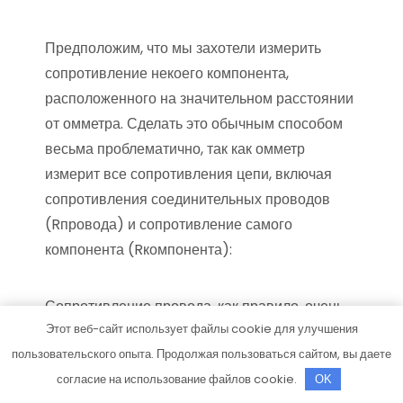
Предположим, что мы захотели измерить
сопротивление некоего компонента,
расположенного на значительном расстоянии
от омметра. Сделать это обычным способом
весьма проблематично, так как омметр
измерит все сопротивления цепи, включая
сопротивления соединительных проводов
(Rпровода) и сопротивление самого
компонента (Rкомпонента):
Сопротивление провода, как правило, очень
Этот веб-сайт использует файлы cookie для улучшения
мало (всего несколько Ом на сотни метров, в
пользовательского опыта. Продолжая пользоваться сайтом, вы даете
зависимости от сечения), но, если провода
согласие на использование файлов cookie.
очень длинные, а тестируемый компонент
OK