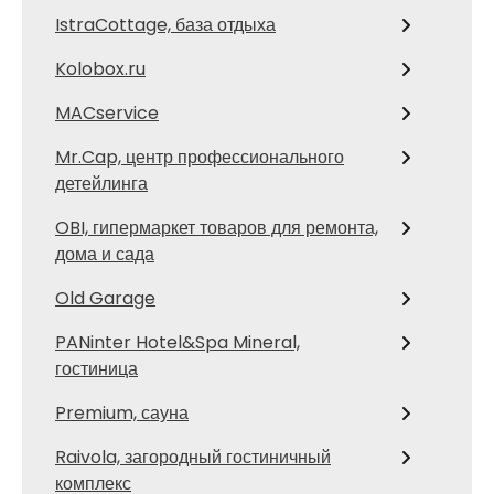
IstraCottage, база отдыха
Kolobox.ru
MACservice
Mr.Cap, центр профессионального
детейлинга
OBI, гипермаркет товаров для ремонта,
дома и сада
Old Garage
PANinter Hotel&Spa Mineral,
гостиница
Premium, сауна
Raivola, загородный гостиничный
комплекс