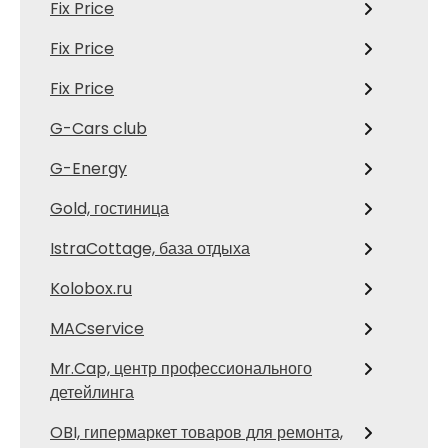
Fix Price
Fix Price
Fix Price
G-Cars club
G-Energy
Gold, гостиница
IstraCottage, база отдыха
Kolobox.ru
MACservice
Mr.Cap, центр профессионального
детейлинга
OBI, гипермаркет товаров для ремонта,