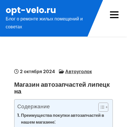
Перейти
opt-velo.ru
к
Блог о ремонте жилых помещений и
содержимому
советах
2 октября 2024
Автоуголок
Магазин автозапчастей липецк
на
Содержание
Преимущества покупки автозапчастей в
нашем магазине⁚