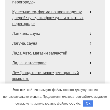
перегородок
Купе-мастер, фирма по производству
дверей-купе, шкафов-купе и откатных
перегородок
Лавиаль, сауна
Лагуна, сауна
Лада Авто, магазин запчастей
Ладья, автосервис
Ле-Гранд, гостинично-ресторанный
комплекс
Ле-Гранд, гостинично-ресторанный
Этот веб-сайт использует файлы cookie для улучшения
комплекс
пользовательского опыта. Продолжая пользоваться сайтом, вы даете
согласие на использование файлов cookie.
Лесной
OK