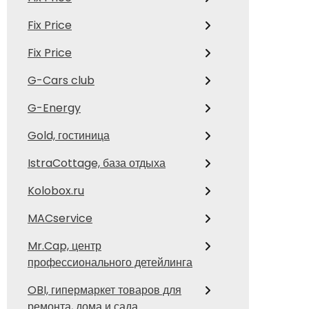
Fix Price
Fix Price
G-Cars club
G-Energy
Gold, гостиница
IstraCottage, база отдыха
Kolobox.ru
MACservice
Mr.Cap, центр
профессионального детейлинга
OBI, гипермаркет товаров для
ремонта, дома и сада