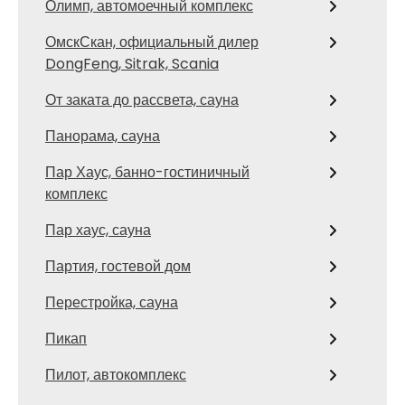
Олимп, автомоечный комплекс
ОмскСкан, официальный дилер
DongFeng, Sitrak, Scania
От заката до рассвета, сауна
Панорама, сауна
Пар Хаус, банно-гостиничный
комплекс
Пар хаус, сауна
Партия, гостевой дом
Перестройка, сауна
Пикап
Пилот, автокомплекс