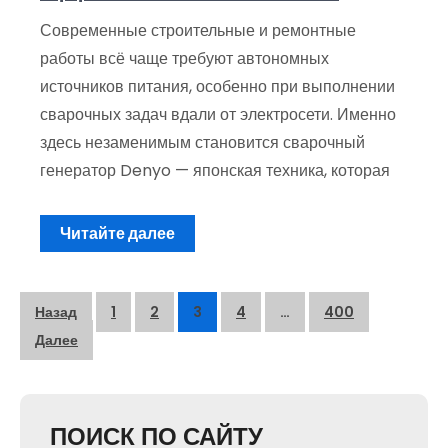
Современные строительные и ремонтные
работы всё чаще требуют автономных
источников питания, особенно при выполнении
сварочных задач вдали от электросети. Именно
здесь незаменимым становится сварочный
генератор Denyo — японская техника, которая
Читайте далее
Пагинация
Назад
1
2
3
4
…
400
записей
Далее
ПОИСК ПО САЙТУ