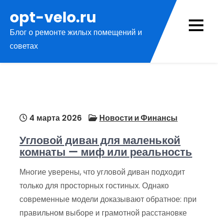
Перейти
opt-velo.ru
к
Блог о ремонте жилых помещений и
содержимому
советах
4 марта 2026
Новости и Финансы
Угловой диван для маленькой
комнаты — миф или реальность
Многие уверены, что угловой диван подходит
только для просторных гостиных. Однако
современные модели доказывают обратное: при
правильном выборе и грамотной расстановке