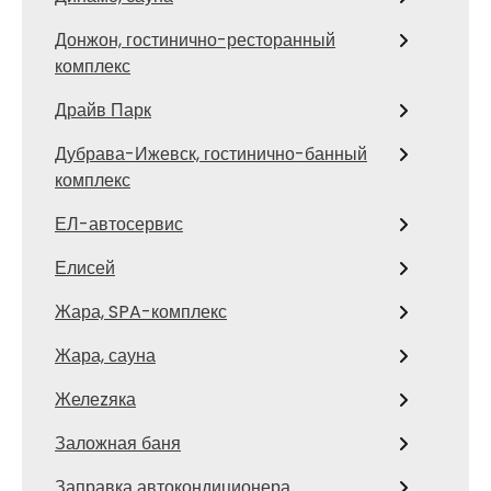
Донжон, гостинично-ресторанный
комплекс
Драйв Парк
Дубрава-Ижевск, гостинично-банный
комплекс
ЕЛ-автосервис
Елисей
Жара, SPA-комплекс
Жара, сауна
Желеzяка
Заложная баня
Заправка автокондиционера