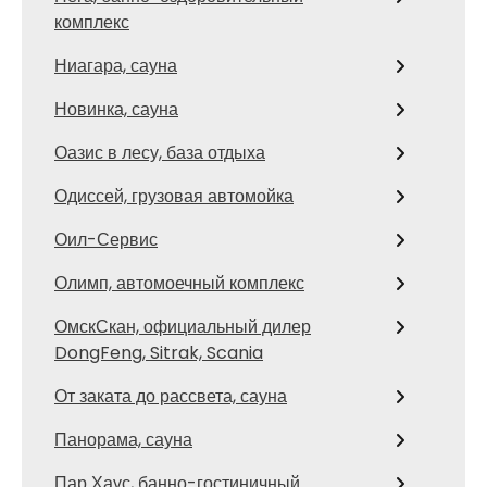
комплекс
Ниагара, сауна
Новинка, сауна
Оазис в лесу, база отдыха
Одиссей, грузовая автомойка
Оил-Сервис
Олимп, автомоечный комплекс
ОмскСкан, официальный дилер
DongFeng, Sitrak, Scania
От заката до рассвета, сауна
Панорама, сауна
Пар Хаус, банно-гостиничный