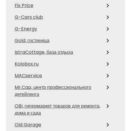
Fix Price
G-Cars club
G-Energy
Gold, гостиница
IstraCottage, база отдыха
Kolobox.ru
MACservice
Mr.Cap, центр профессионального
детейлинга
OBI, гипермаркет товаров для ремонта,
дома и сада
Old Garage