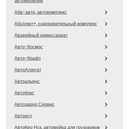
автомобилей
Абв-авто, автокомплекс
Абсолют+, оздоровительный комплекс
Аварийный комиссариат
Авто-Космос
Авто-Крафт
АвтоАгрегат
Автоальянс
Автобокс
Автозаряд Сервис
Автоигл
АвтоКео Нск, автомойка для грузовиков