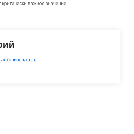
т критически важное значение.
рий
о
авторизоваться
.