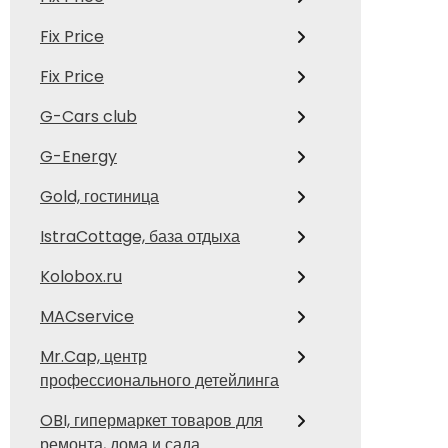
Fix Price
Fix Price
G-Cars club
G-Energy
Gold, гостиница
IstraCottage, база отдыха
Kolobox.ru
MACservice
Mr.Cap, центр
профессионального детейлинга
OBI, гипермаркет товаров для
ремонта, дома и сада