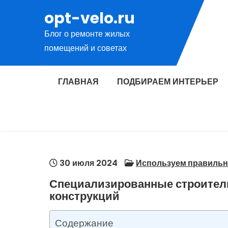
Перейти
opt-velo.ru
к
Блог о ремонте жилых
содержимому
помещений и советах
ГЛАВНАЯ
ПОДБИРАЕМ ИНТЕРЬЕР
30 июля 2024
Используем правиль
Специализированные строител
конструкций
Содержание