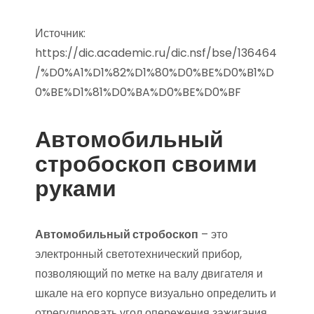
Источник:
https://dic.academic.ru/dic.nsf/bse/136464
/%D0%A1%D1%82%D1%80%D0%BE%D0%B1%D
0%BE%D1%81%D0%BA%D0%BE%D0%BF
Автомобильный
стробоскоп своими
руками
Автомобильный стробоскоп
– это
электронный светотехнический прибор,
позволяющий по метке на валу двигателя и
шкале на его корпусе визуально определить и
отрегулировать угол опережения зажигания