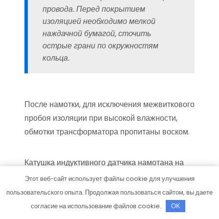
провода. Перед покрытием
изоляцией необходимо мелкой
наждачной бумагой, сточить
острые грани по окружностям
кольца.
После намотки, для исключения межвиткового
пробоя изоляции при высокой влажности,
обмотки трансформатора пропитаны воском.
Катушка индуктивного датчика намотана на
ферритовом кольце диаметром 40 мм с
Этот веб-сайт использует файлы cookie для улучшения
проницаемостью от 1000 до 3000 НМ. На
пользовательского опыта. Продолжая пользоваться сайтом, вы даете
кольцо равномерно по всей окружности
согласие на использование файлов cookie.
OK
намотано 35 витков провода диаметром